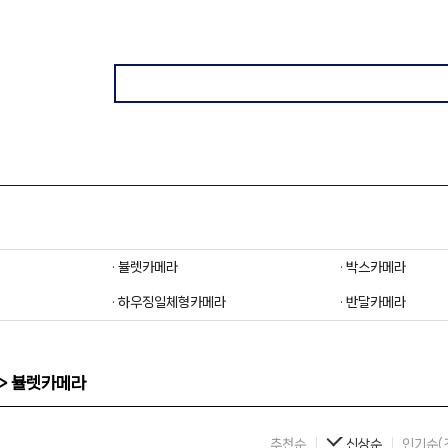
· 뷸렛카메라
· 박스카메라
· 하우징일체형카메라
· 반달카메라
> 뷸렛카메라
추천순
신상순
인기순(