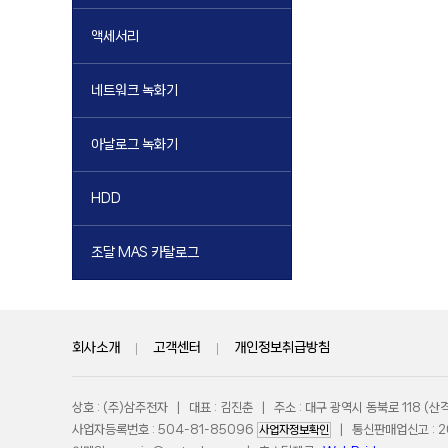
액세서리
네트워크 녹화기
아날로그 녹화기
HDD
조달 MAS 카탈로그
회사소개
|
고객센터
|
개인정보취급방침
상호 : (주)삼주전자 | 대표 : 김진춘 | 주소 : 대구 광역시 동북로 118 
사업자등록번호 : 504-81-85096
| 통신판매업신고 : 201
사업자정보확인