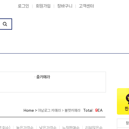
로그인
회원가입
장바구니
고객센터
|
|
|
· 줌카메라
Home >
아날로그 카메라 > 뷸렛카메라
Total :
9
EA
장
조회순)
높은가격순
낮은가격순
누적판매순
리뷰많은순