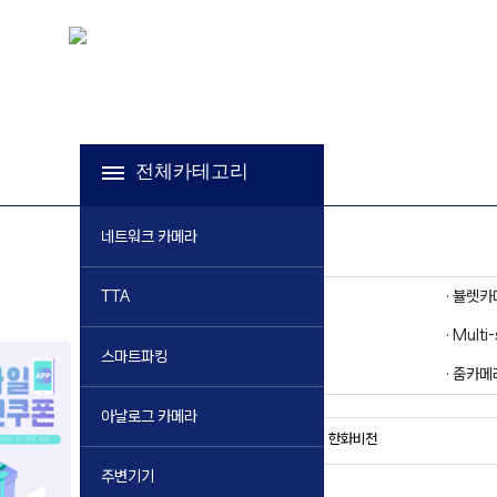
전체카테고리
네트워크 카메라
· 돔카메라
· 뷸렛
TTA
· 반달카메라
· Multi
스마트파킹
· 특수카메라
· 줌카메
아날로그 카메라
한화비전
브랜드검색
주변기기