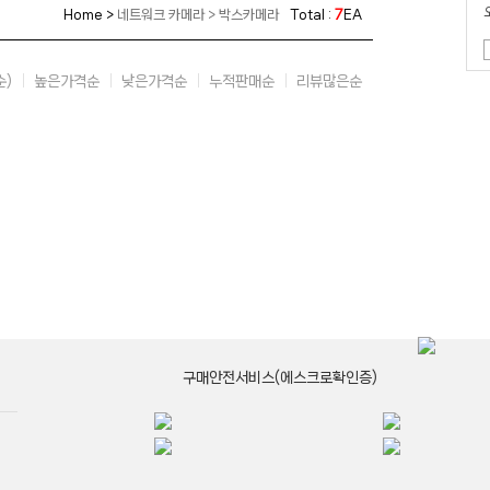
Home >
네트워크 카메라 > 박스카메라
Total :
7
EA
순)
높은가격순
낮은가격순
누적판매순
리뷰많은순
구매안전서비스(에스크로확인증)