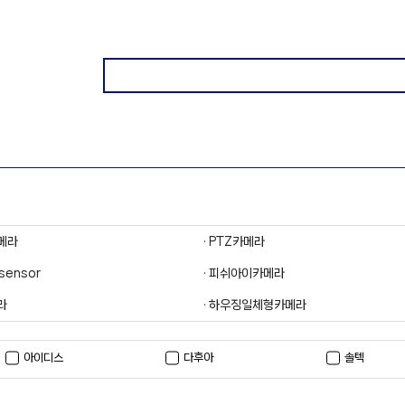
카메라
· PTZ카메라
-sensor
· 피쉬아이카메라
라
· 하우징일체형카메라
아이디스
다후아
솔텍