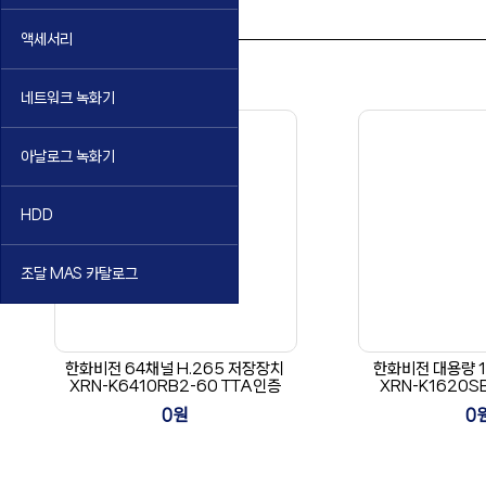
TTA > 저장장치
액세서리
네트워크 녹화기
아날로그 녹화기
HDD
조달 MAS 카탈로그
한화비전 64채널 H.265 저장장치
한화비전 대용량 
XRN-K6410RB2-60 TTA인증
XRN-K1620S
0원
0