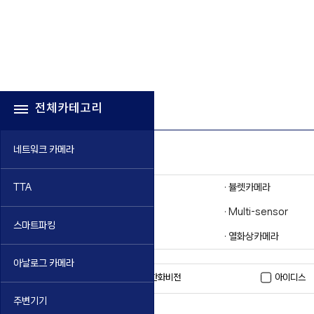
전체카테고리
네트워크 카메라
· 돔카메라
· 뷸렛카메라
TTA
· 반달카메라
· Multi-sensor
스마트파킹
· 줌카메라
· 열화상카메라
아날로그 카메라
한화비전
아이디스
브랜드검색
주변기기