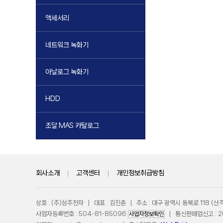
액세서리
네트워크 녹화기
아날로그 녹화기
HDD
조달 MAS 카탈로그
회사소개
|
고객센터
|
개인정보취급방침
상호 : (주)삼주전자 | 대표 : 김진춘 | 주소 : 대구 광역시 동북로 118 
사업자등록번호 : 504-81-85096
| 통신판매업신고 : 201
사업자정보확인