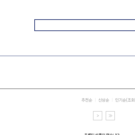
추천순
신상순
인기순(조회