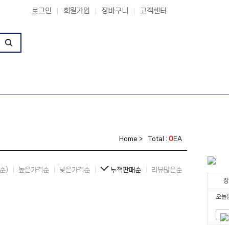
로그인
회원가입
장바구니
고객센터
|
|
|
Home >
Total :
0
EA
순)
높은가격순
낮은가격순
누적판매순
리뷰많은순
장
오늘