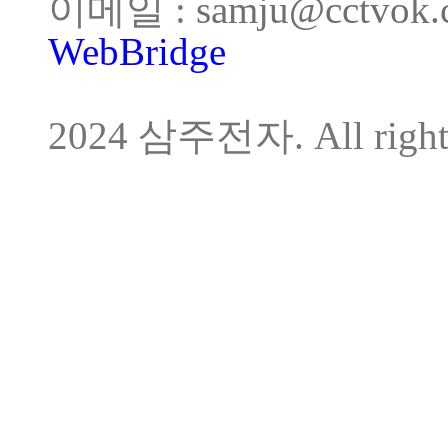
이메일 :
samju@cctvok
WebBridge
COPY
2024 삼주전자. All rights