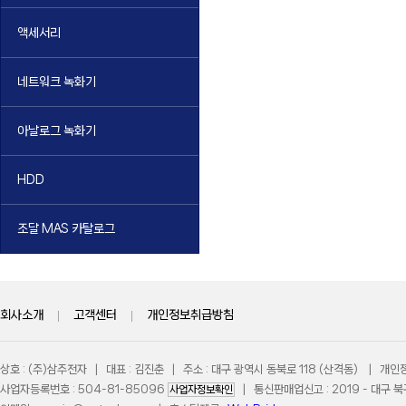
액세서리
네트워크 녹화기
아날로그 녹화기
HDD
조달 MAS 카탈로그
회사소개
|
고객센터
|
개인정보취급방침
상호 : (주)삼주전자 | 대표 : 김진춘 | 주소 : 대구 광역시 동북로 118 (산격동) | 개
사업자등록번호 : 504-81-85096
| 통신판매업신고 : 2019 - 대구 북구
사업자정보확인