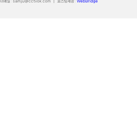
이메일 :
samju@cctvok.com
| 호스팅제공 :
WebBridge
COPYRIGHT 